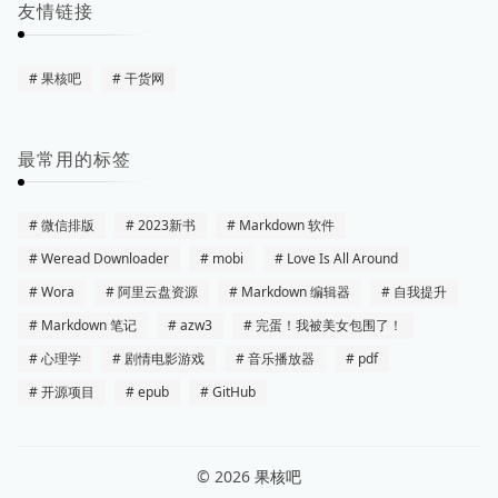
友情链接
果核吧
干货网
最常用的标签
微信排版
2023新书
Markdown 软件
Weread Downloader
mobi
Love Is All Around
Wora
阿里云盘资源
Markdown 编辑器
自我提升
Markdown 笔记
azw3
完蛋！我被美女包围了！
心理学
剧情电影游戏
音乐播放器
pdf
开源项目
epub
GitHub
© 2026
果核吧