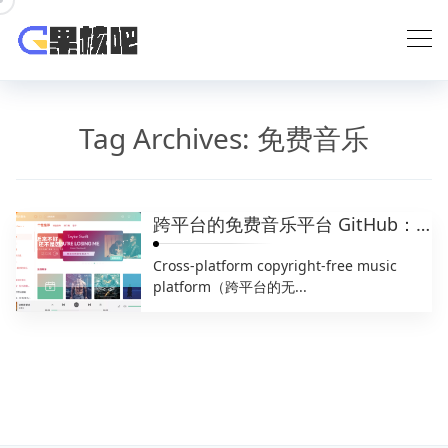
Skip
to
content
Tag Archives:
免费音乐
跨平台的免费音乐平台 GitHub：Radishes
Cross-platform copyright-free music
platform（跨平台的无...