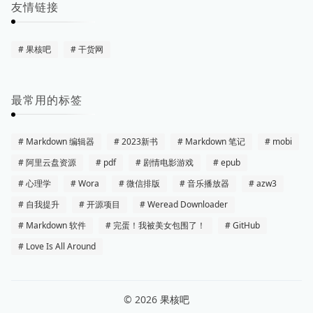
友情链接
果核吧
干货网
最常用的标签
Markdown 编辑器
2023新书
Markdown 笔记
mobi
阿里云盘资源
pdf
剧情电影游戏
epub
心理学
Wora
微信排版
音乐播放器
azw3
自我提升
开源项目
Weread Downloader
Markdown 软件
完蛋！我被美女包围了！
GitHub
Love Is All Around
© 2026
果核吧