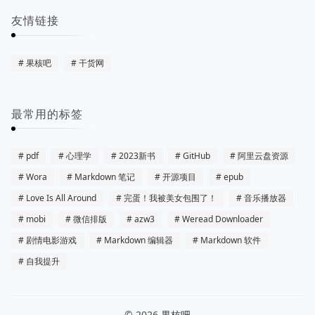
友情链接
果核吧
干货网
最常用的标签
pdf
心理学
2023新书
GitHub
阿里云盘资源
Wora
Markdown 笔记
开源项目
epub
Love Is All Around
完蛋！我被美女包围了！
音乐播放器
mobi
微信排版
azw3
Weread Downloader
剧情电影游戏
Markdown 编辑器
Markdown 软件
自我提升
© 2026
果核吧