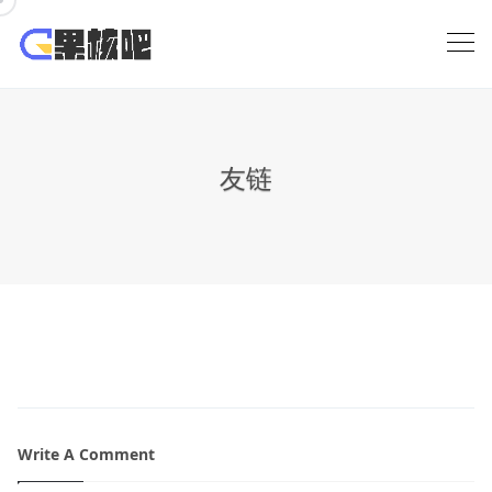
Skip
to
content
友链
Write A Comment