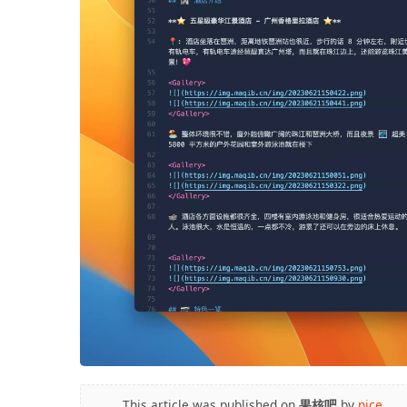
This article was published on
果核吧
by
nice