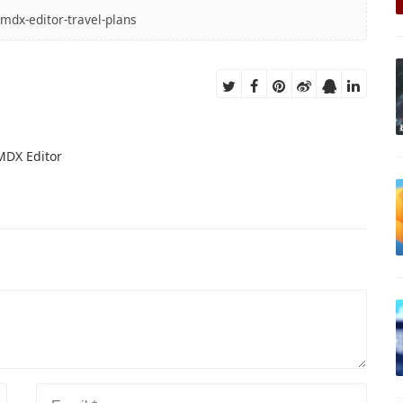
/mdx-editor-travel-plans
X Editor