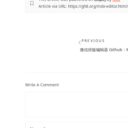
Article via URL: https://gh8.org/mdx-editor.html
文
PREVIOUS
章
Previous
微信排版编辑器 Github：MD
导
post:
航
Write A Comment