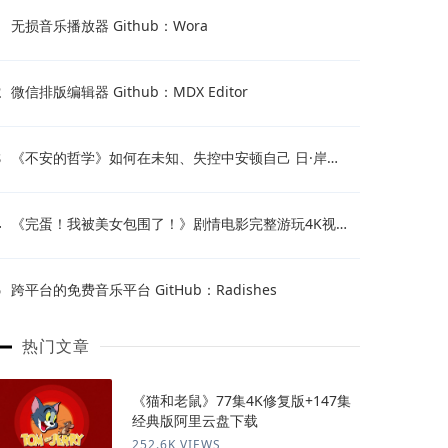
1
无损音乐播放器 Github：Wora
2
微信排版编辑器 Github：MDX Editor
3
《不安的哲学》如何在未知、失控中安顿自己 日·岸见
一郎
4
《完蛋！我被美女包围了！》剧情电影完整游玩4K视频
下载
5
跨平台的免费音乐平台 GitHub：Radishes
热门文章
《猫和老鼠》77集4K修复版+147集
经典版阿里云盘下载
252.6K VIEWS